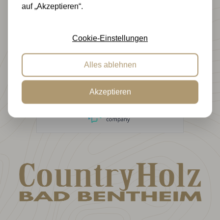
auf „Akzeptieren“.
8.5
/ 10
Felix
Ausgezeichneter Service und sehr
kundenfreundlich.
Cookie-Einstellungen
9.0
/ 10
Jonas
Alles ablehnen
Pünktliche und korrekte Lieferung.
Kompetente Firma!
Akzeptieren