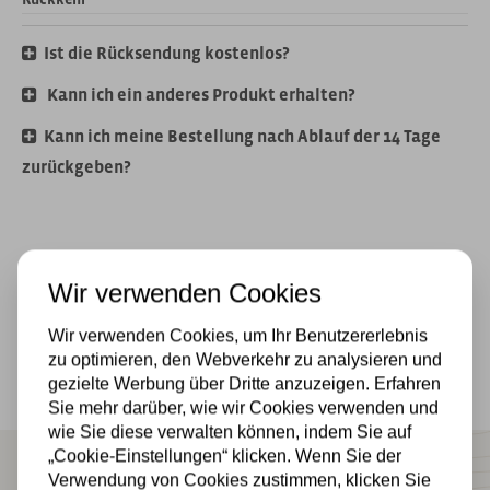
Ist die Rücksendung kostenlos?
Kann ich ein anderes Produkt erhalten?
Kann ich meine Bestellung nach Ablauf der 14 Tage
zurückgeben?
Wir verwenden Cookies
Schnelle Lieferung in ganz Deutschland
Versichert mit Käuferschutz
Wir verwenden Cookies, um Ihr Benutzererlebnis
zu optimieren, den Webverkehr zu analysieren und
gezielte Werbung über Dritte anzuzeigen. Erfahren
Sie mehr darüber, wie wir Cookies verwenden und
wie Sie diese verwalten können, indem Sie auf
|
„Cookie-Einstellungen“ klicken. Wenn Sie der
9.1 / 10
400 Bewertungen
Verwendung von Cookies zustimmen, klicken Sie