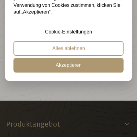
Verwendung von Cookies zustimmen, klicken Sie
auf „Akzeptieren“.
Im November 1998, etwa 20 Kilometer von Bad Bentheim
entfernt, wurde Annemijn Otten geboren. Bereits im Alter
Cookie-Einstellungen
von 14 Jahren gründete Annemijn ihr Internetunternehmen
CountryHolz. Was mit einem kleinen Holzhandel begann,
Alles ablehnen
ist heute zu einem internationalen E-Commerce-
Unternehmen mit einem Sortiment von über 3.500
Akzeptieren
Produkten und mehr als 25.000 zufriedenen Kunden
gewachsen.
Produktangebot