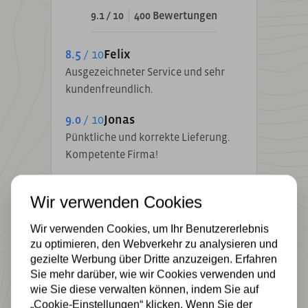
|
9.1 / 10
400 Bewertungen
8.5
/ 10
Felix
Ausgezeichneter Service und sehr
kundenfreundlich.
9.0
/ 10
Jonas
Pünktliche und korrekte Lieferung.
Kompetente Firma!
Wir verwenden Cookies
Wir verwenden Cookies, um Ihr Benutzererlebnis
zu optimieren, den Webverkehr zu analysieren und
gezielte Werbung über Dritte anzuzeigen. Erfahren
Sie mehr darüber, wie wir Cookies verwenden und
wie Sie diese verwalten können, indem Sie auf
„Cookie-Einstellungen“ klicken. Wenn Sie der